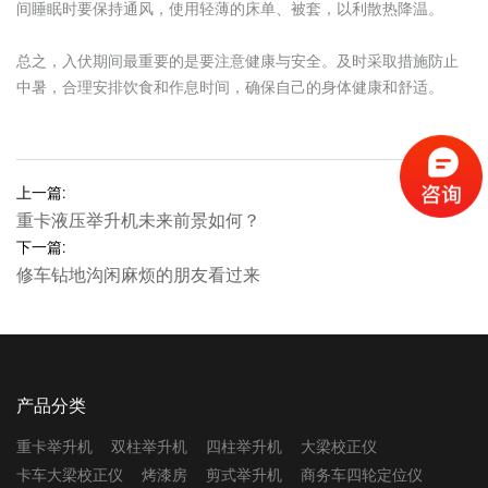
间睡眠时要保持通风，使用轻薄的床单、被套，以利散热降温。
总之，入伏期间最重要的是要注意健康与安全。及时采取措施防止
中暑，合理安排饮食和作息时间，确保自己的身体健康和舒适。
上一篇:
重卡液压举升机未来前景如何？
下一篇:
修车钻地沟闲麻烦的朋友看过来
产品分类
重卡举升机
双柱举升机
四柱举升机
大梁校正仪
卡车大梁校正仪
烤漆房
剪式举升机
商务车四轮定位仪